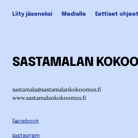
Liity jäseneksi
Medialle
Eettiset ohjee
SASTAMALAN KOKO
sastamala@sastamalankokoomus.fi
www.sastamalankokoomus.fi
Facebook
Instagram