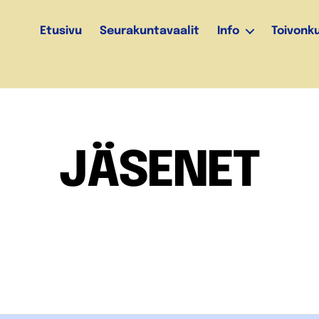
Etusivu
Seurakuntavaalit
Info
Toivonk
JÄSENET