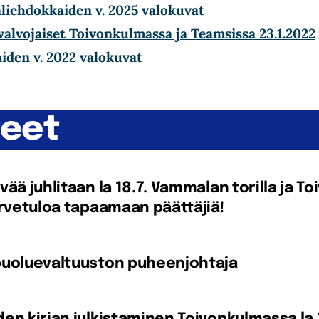
aliehdokkaiden v. 2025 valokuvat
valvojaiset Toivonkulmassa ja Teamsissa 23.1.2022
iden v. 2022 valokuvat
teet
vää juhlitaan la 18.7. Vammalan torilla ja 
ervetuloa tapaamaan päättäjiä!
puoluevaltuuston puheenjohtaja