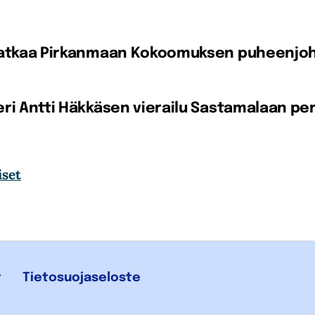
jatkaa Pirkanmaan Kokoomuksen puheenjo
ri Antti Häkkäsen vierailu Sastamalaan p
iset
t
Tietosuojaseloste