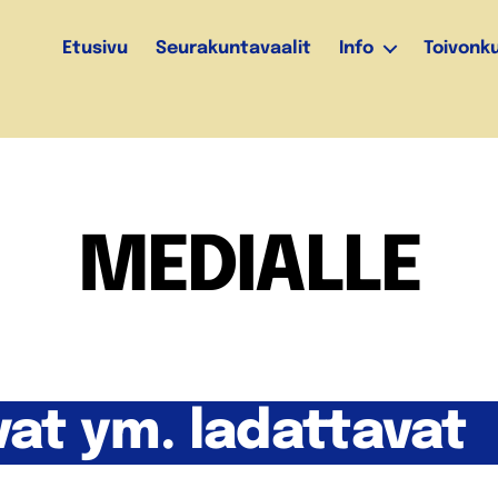
Etusivu
Seurakuntavaalit
Info
Toivonk
MEDIALLE
at ym. ladattavat