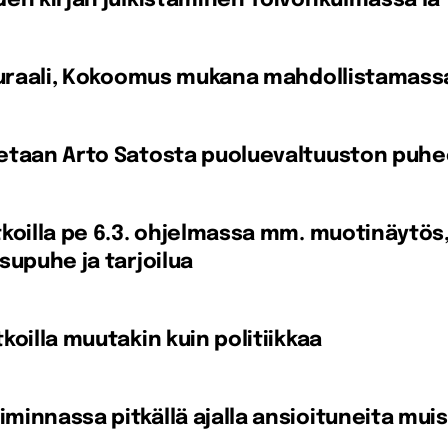
en kirjan julkistaminen Toivonkulmassa la 
 muraali, Kokoomus mukana mahdollistamas
etaan Arto Satosta puoluevaltuuston puhe
koilla pe 6.3. ohjelmassa mm. muotinäytös
supuhe ja tarjoilua
koilla muutakin kuin politiikkaa
innassa pitkällä ajalla ansioituneita muis