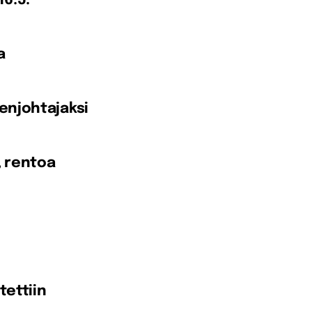
16.5.
sa
enjohtajaksi
, rentoa
tettiin