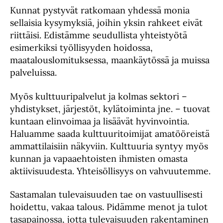
Kunnat pystyvät ratkomaan yhdessä monia
sellaisia kysymyksiä, joihin yksin rahkeet eivät
riittäisi. Edistämme seudullista yhteistyötä
esimerkiksi työllisyyden hoidossa,
maatalouslomituksessa, maankäytössä ja muissa
palveluissa.
Myös kulttuuripalvelut ja kolmas sektori –
yhdistykset, järjestöt, kylätoiminta jne. – tuovat
kuntaan elinvoimaa ja lisäävät hyvinvointia.
Haluamme saada kulttuuritoimijat amatööreistä
ammattilaisiin näkyviin. Kulttuuria syntyy myös
kunnan ja vapaaehtoisten ihmisten omasta
aktiivisuudesta. Yhteisöllisyys on vahvuutemme.
Sastamalan tulevaisuuden tae on vastuullisesti
hoidettu, vakaa talous. Pidämme menot ja tulot
tasapainossa, jotta tulevaisuuden rakentaminen