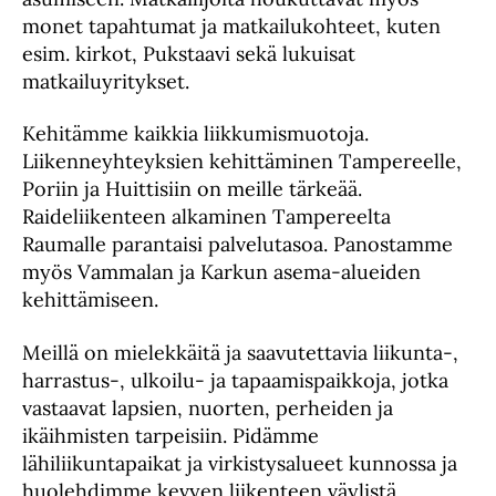
monet tapahtumat ja matkailukohteet, kuten
esim. kirkot, Pukstaavi sekä lukuisat
matkailuyritykset.
Kehitämme kaikkia liikkumismuotoja.
Liikenneyhteyksien kehittäminen Tampereelle,
Poriin ja Huittisiin on meille tärkeää.
Raideliikenteen alkaminen Tampereelta
Raumalle parantaisi palvelutasoa. Panostamme
myös Vammalan ja Karkun asema-alueiden
kehittämiseen.
Meillä on mielekkäitä ja saavutettavia liikunta-,
harrastus-, ulkoilu- ja tapaamispaikkoja, jotka
vastaavat lapsien, nuorten, perheiden ja
ikäihmisten tarpeisiin. Pidämme
lähiliikuntapaikat ja virkistysalueet kunnossa ja
huolehdimme kevyen liikenteen väylistä.