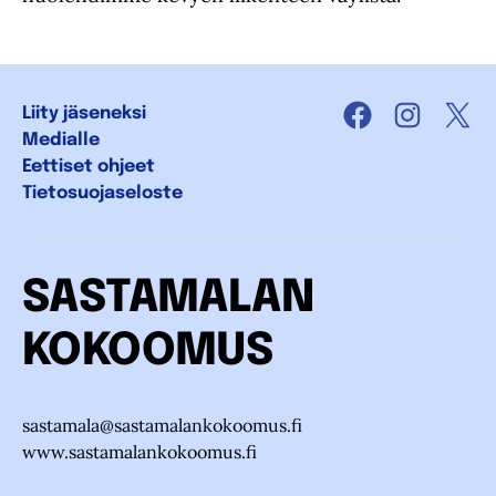
Liity jäseneksi
Facebook
Instagra
X
Medialle
Eettiset ohjeet
Tietosuojaseloste
SASTAMALAN
KOKOOMUS
sastamala@sastamalankokoomus.fi
www.sastamalankokoomus.fi