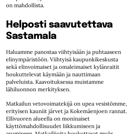
on mahdollista.
Helposti saavutettava
Sastamala
Haluamme panostaa viihtyisään ja puhtaaseen
elinympäristöön. Viihtyisä kaupunkikeskusta
sekä elinvoimaiset ja omaleimaiset kylänraitit
houkuttelevat käymään ja nauttimaan
palveluista. Kaavoituksessa muistamme
lähiluonnon merkityksen.
Matkailun vetovoimatekijä on upea vesistömme,
erityisen kauniit järvet ja Kokemäenjoen rannat.
Ellivuoren alueella on moninaiset
käyttömahdollisuudet liikkumiseen ja
asumiseen. Matkailijoita houkuttavat myös