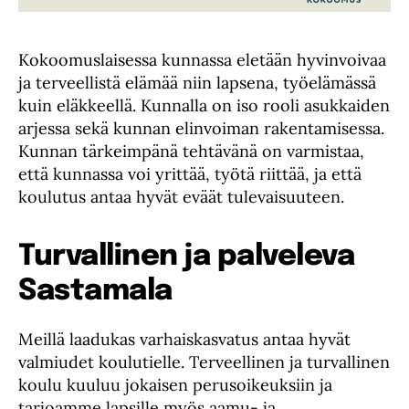
Kokoomuslaisessa kunnassa eletään hyvinvoivaa
ja terveellistä elämää niin lapsena, työelämässä
kuin eläkkeellä. Kunnalla on iso rooli asukkaiden
arjessa sekä kunnan elinvoiman rakentamisessa.
Kunnan tärkeimpänä tehtävänä on varmistaa,
että kunnassa voi yrittää, työtä riittää, ja että
koulutus antaa hyvät eväät tulevaisuuteen.
Turvallinen ja palveleva
Sastamala
Meillä laadukas varhaiskasvatus antaa hyvät
valmiudet koulutielle. Terveellinen ja turvallinen
koulu kuuluu jokaisen perusoikeuksiin ja
tarjoamme lapsille myös aamu- ja