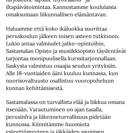
iltapäivätoimintaa. Kannustamme koululaisia
omaksumaan liikunnallisen elämäntavan.
Haluamme että koko ikäluokka suorittaa
peruskoulun jälkeen toisen asteen tutkinnon.
Lukio antaa valmiudet jatko-opintoihin,
Sastamalan Opisto ja musiikkiopisto täydentävät
tarjontaa monipuolisella kurssitarjonnallaan.
Saskysta valmistuu osaajia seudun yrityksiin.
Alle 18-vuotiaiden ääni kuuluu kunnassa, kun
nuorisovaltuusto osallistuu vuoropuheluun
kunnan kehittämisestä.
Sastamalassa on turvallista elää ja liikkua omana
itsenään. Varautuminen on ajan tasalla,
perusinfra ja liikenneturvallisuus pidetään
kunnossa. Kiinnitämme huomiota
esteettömyyteen ja iäkkäiden asumisen