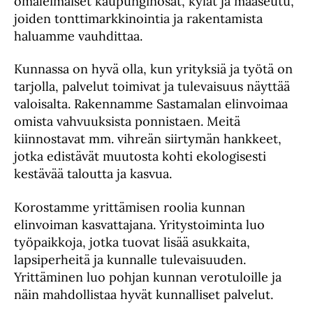
omaleimaiset kaupunginosat, kylät ja maaseutu,
joiden tonttimarkkinointia ja rakentamista
haluamme vauhdittaa.
Kunnassa on hyvä olla, kun yrityksiä ja työtä on
tarjolla, palvelut toimivat ja tulevaisuus näyttää
valoisalta. Rakennamme Sastamalan elinvoimaa
omista vahvuuksista ponnistaen. Meitä
kiinnostavat mm. vihreän siirtymän hankkeet,
jotka edistävät muutosta kohti ekologisesti
kestävää taloutta ja kasvua.
Korostamme yrittämisen roolia kunnan
elinvoiman kasvattajana. Yritystoiminta luo
työpaikkoja, jotka tuovat lisää asukkaita,
lapsiperheitä ja kunnalle tulevaisuuden.
Yrittäminen luo pohjan kunnan verotuloille ja
näin mahdollistaa hyvät kunnalliset palvelut.