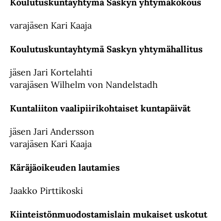
Koulutuskuntayhtymä Saskyn yhtymäkokous
varajäsen Kari Kaaja
Koulutuskuntayhtymä Saskyn yhtymähallitus
jäsen Jari Kortelahti
varajäsen Wilhelm von Nandelstadh
Kuntaliiton vaalipiirikohtaiset kuntapäivät
jäsen Jari Andersson
varajäsen Kari Kaaja
Käräjäoikeuden lautamies
Jaakko Pirttikoski
Kiinteistönmuodostamislain mukaiset uskotut