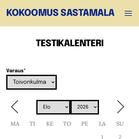
KOKOOMUS SASTAMALA
Valikk
TESTIKALENTERI
Varaus
*
MA
TI
KE
TO
PE
LA
SU
1
2