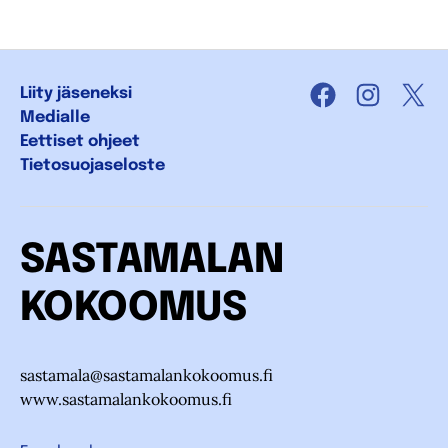
Liity jäseneksi
Facebook
Instagra
X
Medialle
Eettiset ohjeet
Tietosuojaseloste
SASTAMALAN
KOKOOMUS
sastamala@sastamalankokoomus.fi
www.sastamalankokoomus.fi