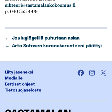
sihteeri@sastamalankokoomus.fi
p. 040 555 4979
←
Jouluglögeillä puhutaan asiaa
→
Arto Satosen koronakaranteeni päättyi
Liity jäseneksi
Facebook
Instagra
X
Medialle
Eettiset ohjeet
Tietosuojaseloste