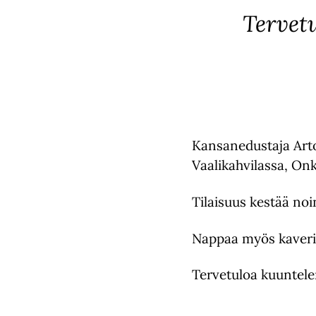
Tervet
Kansanedustaja Arto
Vaalikahvilassa, Onk
Tilaisuus kestää noi
Nappaa myös kaveri m
Tervetuloa kuuntel