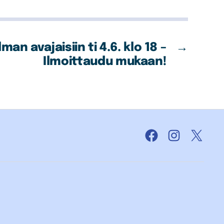
an avajaisiin ti 4.6. klo 18 –
→
Ilmoittaudu mukaan!
Facebook
Instagram
X