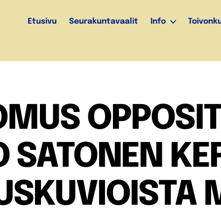
Etusivu
Seurakuntavaalit
Info
Toivonk
MUS OPPOSIT
O SATONEN KE
USKUVIOISTA M