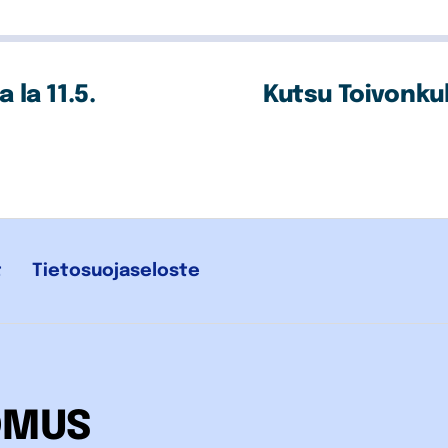
 la 11.5.
Kutsu Toivonkulm
t
Tietosuojaseloste
OMUS