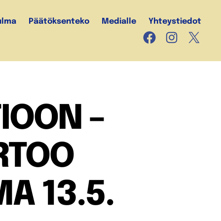
ulma
Päätöksenteko
Medialle
Yhteystiedot
Facebook
Instagram
X
IOON –
RTOO
A 13.5.