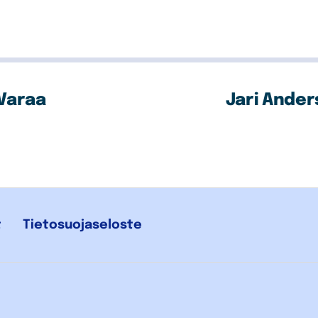
 Varaa
Jari Anders
t
Tietosuojaseloste