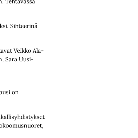
n. Tehtävässä
si. Sihteerinä
kavat Veikko Ala-
n, Sara Uusi-
kausi on
kallisyhdistykset
Kokoomusnuoret,