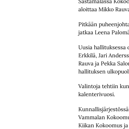
Sastamalassa Kokoo
aloittaa Mikko Rauv
Pitkään puheenjohta
jatkaa Leena Palomäk
Uusia hallituksessa 
Erkkilä, Jari Anders
Rauva ja Pekka Salo
hallituksen ulkopuo
Valintoja tehtiin ku
kalenterivuosi.
Kunnallisjärjestössä
Vammalan Kokoomus
Kiikan Kokoomus ja