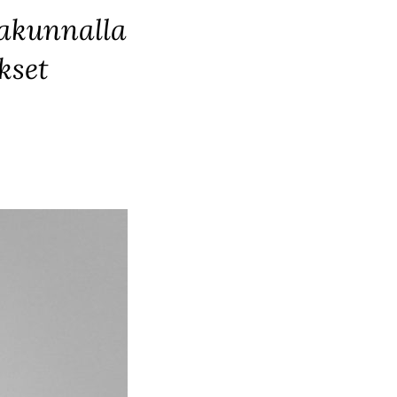
kakunnalla
kset