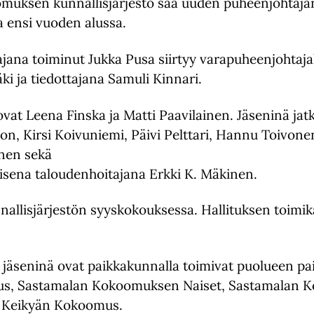
muksen kunnallisjärjestö saa uuden puheenjohtaja
a ensi vuoden alussa.
jana toiminut Jukka Pusa siirtyy varapuheenjohtajak
i ja tiedottajana Samuli Kinnari.
ovat Leena Finska ja Matti Paavilainen. Jäseninä jat
son, Kirsi Koivuniemi, Päivi Pelttari, Hannu Toivone
nen sekä
lisena taloudenhoitajana Erkki K. Mäkinen.
nnallisjärjestön syyskokouksessa. Hallituksen toimi
 jäseninä ovat paikkakunnalla toimivat puolueen pai
, Sastamalan Kokoomuksen Naiset, Sastamalan 
 Keikyän Kokoomus.