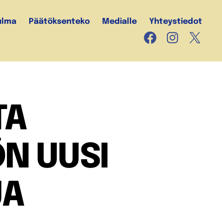
ulma
Päätöksenteko
Medialle
Yhteystiedot
Facebook
Instagram
X
TA
N UUSI
JA