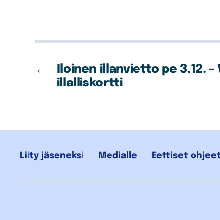
←
Iloinen illanvietto pe 3.12. –
illalliskortti
Liity jäseneksi
Medialle
Eettiset ohjee