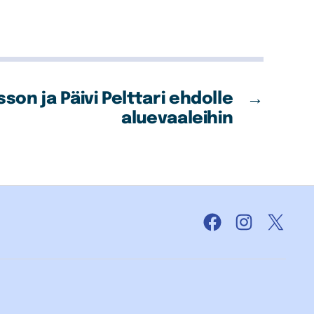
son ja Päivi Pelttari ehdolle
→
aluevaaleihin
Facebook
Instagram
X