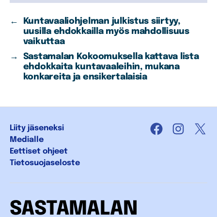
←
Kuntavaaliohjelman julkistus siirtyy,
uusilla ehdokkailla myös mahdollisuus
vaikuttaa
→
Sastamalan Kokoomuksella kattava lista
ehdokkaita kuntavaaleihin, mukana
konkareita ja ensikertalaisia
Liity jäseneksi
Facebook
Instagra
X
Medialle
Eettiset ohjeet
Tietosuojaseloste
SASTAMALAN