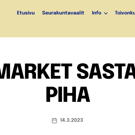
Etusivu
Seurakuntavaalit
Info
Toivonk
YMARKET SAST
PIHA
14.3.2023
Julkaisupäivämäärä