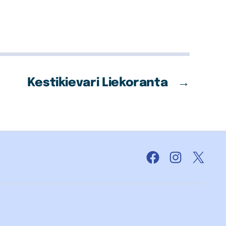
Kestikievari Liekoranta
→
Facebook
Instagram
X