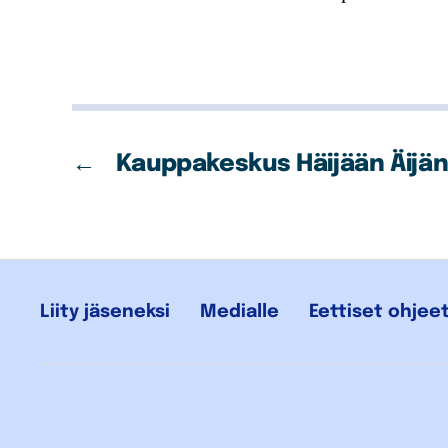
←
Kauppakeskus Häijään Äijän
Liity jäseneksi
Medialle
Eettiset ohjee