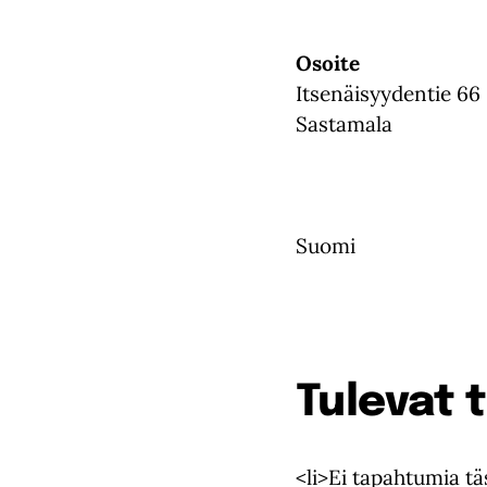
Osoite
Itsenäisyydentie 66
Sastamala
Suomi
Tulevat
<li>Ei tapahtumia tä