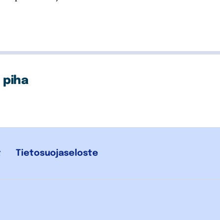
 piha
t
Tietosuojaseloste