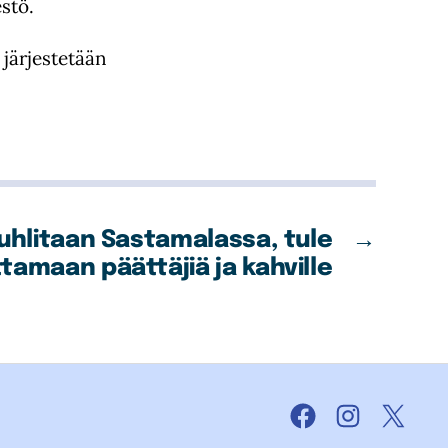
stö.
järjestetään
uhlitaan Sastamalassa, tule
→
ttamaan päättäjiä ja kahville
Facebook
Instagram
X