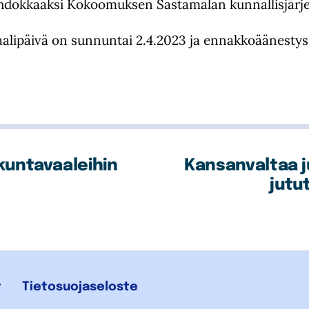
 ehdokkaaksi Kokoomuksen Sastamalan kunnallisjärje
alipäivä on sunnuntai 2.4.2023 ja ennakkoäänestys 
kuntavaaleihin
Kansanvaltaa j
jutu
t
Tietosuojaseloste