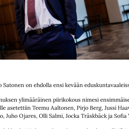
 Satonen on ehdolla ensi kevään eduskuntavaaleis
ksen ylimääräinen piirikokous nimesi ensimmäise
lle asetettiin Teemu Aaltonen, Pirjo Berg, Jussi Haa
no, Juho Ojares, Olli Salmi, Jocka Träskbäck ja Sofia