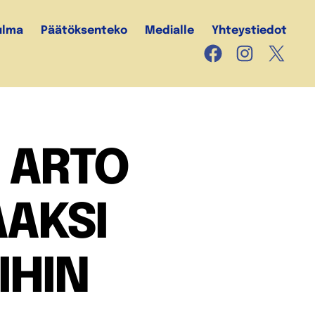
ulma
Päätöksenteko
Medialle
Yhteystiedot
Facebook
Instagram
X
I ARTO
AKSI
IHIN