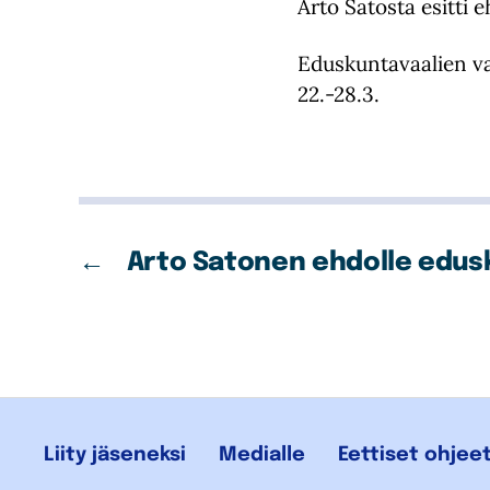
Arto Satosta esitti
Eduskuntavaalien va
22.-28.3.
←
Arto Satonen ehdolle edus
Liity jäseneksi
Medialle
Eettiset ohjee