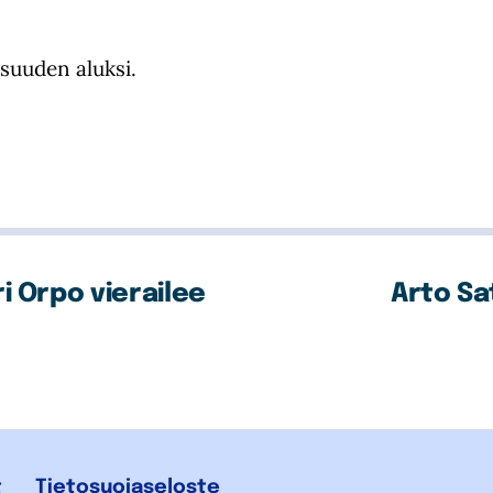
isuuden aluksi.
i Orpo vierailee
Arto Sa
t
Tietosuojaseloste