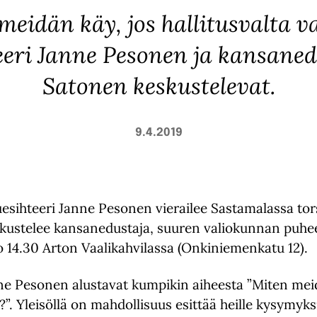
meidän käy, jos hallitusvalta v
eeri Janne Pesonen ja kansaned
Satonen keskustelevat.
9.4.2019
ihteeri Janne Pesonen vierailee Sastamalassa tors
kustelee kansanedustaja, suuren valiokunnan puhe
o 14.30 Arton Vaalikahvilassa (Onkiniemenkatu 12).
ne Pesonen alustavat kumpikin aiheesta ”Miten meid
u?”. Yleisöllä on mahdollisuus esittää heille kysymyks