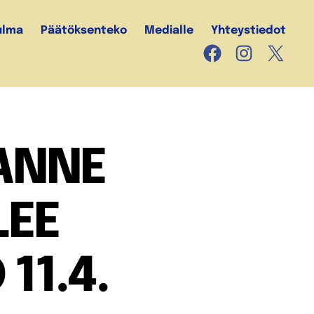
ulma
Päätöksenteko
Medialle
Yhteystiedot
Facebook
Instagram
X
JANNE
LEE
11.4.