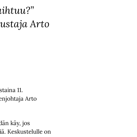
aihtuu?”
ustaja Arto
taina 11.
enjohtaja Arto
än käy, jos
iä. Keskustelulle on