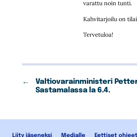
varattu noin tunti.
Kahvitarjoilu on tila
Tervetuloa!
←
Valtiovarainministeri Petter
Sastamalassa la 6.4.
Liity jäseneksi
Medialle
Eettiset ohjee