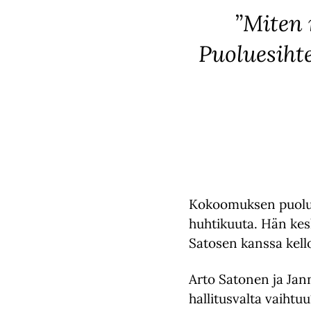
”Miten 
Puoluesiht
Kokoomuksen puolues
huhtikuuta. Hän kes
Satosen kanssa kell
Arto Satonen ja Jan
hallitusvalta vaihtu