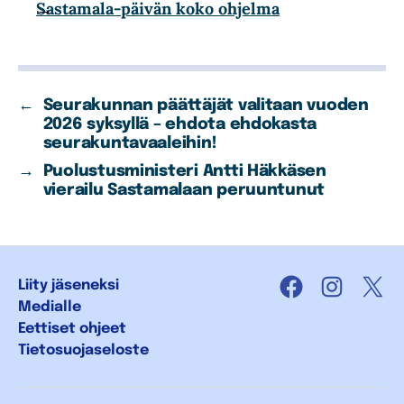
Sastamala-päivän koko ohjelma
←
Seurakunnan päättäjät valitaan vuoden
2026 syksyllä – ehdota ehdokasta
seurakuntavaaleihin!
→
Puolustusministeri Antti Häkkäsen
vierailu Sastamalaan peruuntunut
Liity jäseneksi
Facebook
Instagra
X
Medialle
Eettiset ohjeet
Tietosuojaseloste