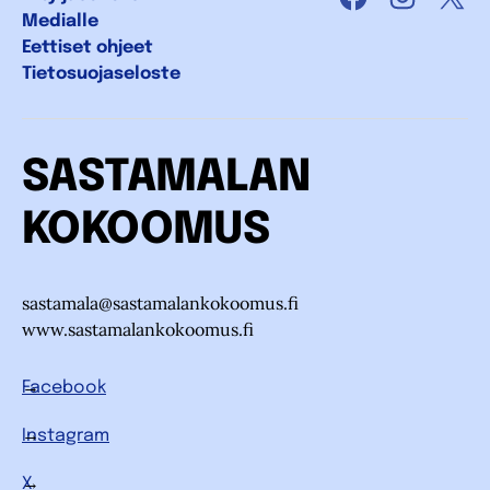
Facebook
Instagra
X
Medialle
Eettiset ohjeet
Tietosuojaseloste
SASTAMALAN
KOKOOMUS
sastamala@sastamalankokoomus.fi
www.sastamalankokoomus.fi
Facebook
Instagram
X