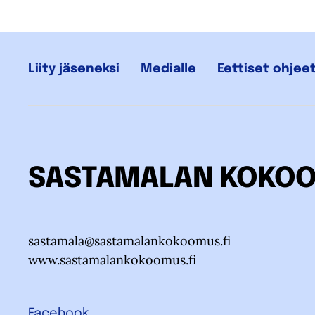
Liity jäseneksi
Medialle
Eettiset ohjee
SASTAMALAN KOKO
sastamala@sastamalankokoomus.fi
www.sastamalankokoomus.fi
Facebook