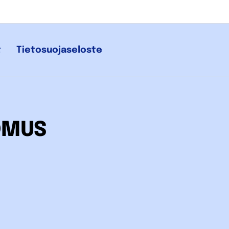
t
Tietosuojaseloste
OMUS