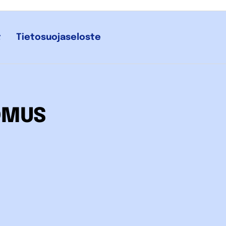
t
Tietosuojaseloste
OMUS