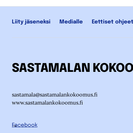
Liity jäseneksi
Medialle
Eettiset ohjee
SASTAMALAN KOKO
sastamala@sastamalankokoomus.fi
www.sastamalankokoomus.fi
Facebook