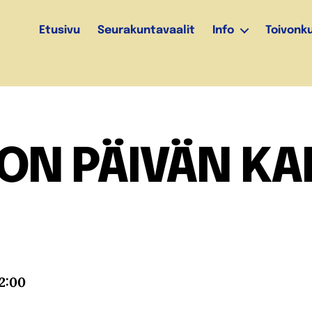
Etusivu
Seurakuntavaalit
Info
Toivonk
ON PÄIVÄN KA
12:00