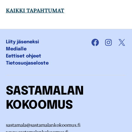
KAIKKI TAPAHTUMAT
Liity jäseneksi
Facebook
Instagra
X
Medialle
Eettiset ohjeet
Tietosuojaseloste
SASTAMALAN
KOKOOMUS
sastamala@sastamalankokoomus.fi