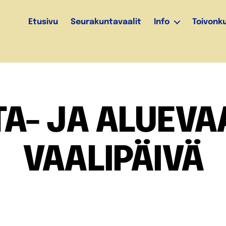
Etusivu
Seurakuntavaalit
Info
Toivonk
A- JA ALUEVA
VAALIPÄIVÄ