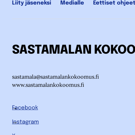
Liity jäseneksi
Medialle
Eettiset ohjee
SASTAMALAN KOKO
sastamala@sastamalankokoomus.fi
www.sastamalankokoomus.fi
Facebook
Instagram