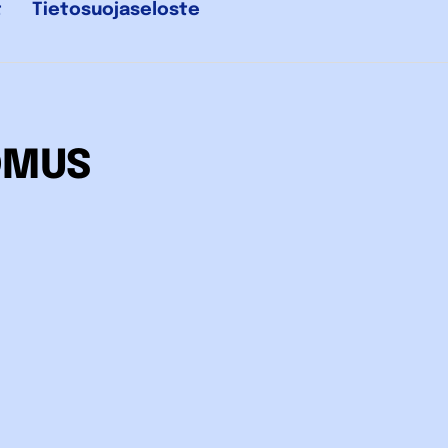
t
Tietosuojaseloste
OMUS