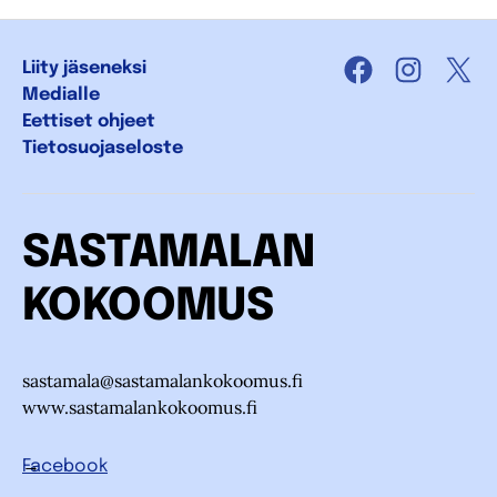
Liity jäseneksi
Facebook
Instagra
X
Medialle
Eettiset ohjeet
Tietosuojaseloste
SASTAMALAN
KOKOOMUS
sastamala@sastamalankokoomus.fi
www.sastamalankokoomus.fi
Facebook