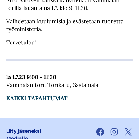
Arto Satosen kanssa kahvitellaan Vammalan
torilla lauantaina 1.7. klo 9-11.30.
Vaihdetaan kuulumisia ja evästetään tuoretta
työministeriä.
Tervetuloa!
la 1.7.23 9:00 - 11:30
Vammalan tori, Torikatu, Sastamala
KAIKKI TAPAHTUMAT
Liity jäseneksi
Facebook
Instagra
X
Medialle