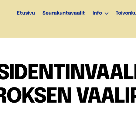
Etusivu
Seurakuntavaalit
Info
Toivonk
SIDENTINVAALI
ROKSEN VAALI