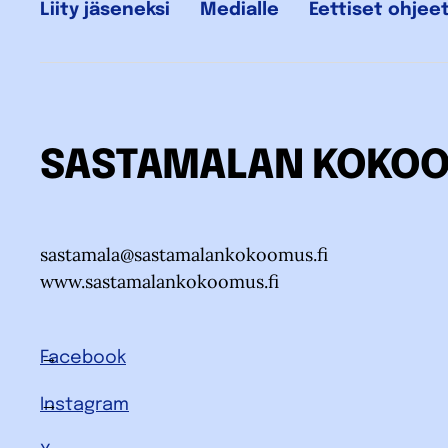
Liity jäseneksi
Medialle
Eettiset ohjee
SASTAMALAN KOKO
sastamala@sastamalankokoomus.fi
www.sastamalankokoomus.fi
Facebook
Instagram