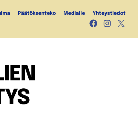
ulma
Päätöksenteko
Medialle
Yhteystiedot
Facebook
Instagram
X
IEN
TYS