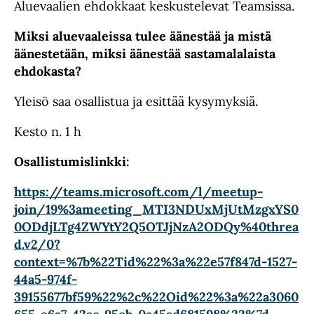
Aluevaalien ehdokkaat keskustelevat Teamsissa.
Miksi aluevaaleissa tulee äänestää ja mistä
äänestetään, miksi äänestää sastamalalaista
ehdokasta?
Yleisö saa osallistua ja esittää kysymyksiä.
Kesto n. 1 h
Osallistumislinkki:
https://teams.microsoft.com/l/meetup-
join/19%3ameeting_MTI3NDUxMjUtMzgxYS0
0ODdjLTg4ZWYtY2Q5OTJjNzA2ODQy%40threa
d.v2/0?
context=%7b%22Tid%22%3a%22e57f847d-1527-
44a5-974f-
39155677bf59%22%2c%22Oid%22%3a%22a3060