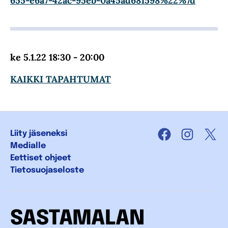
655-e6a7-42ac-95eb-0a45ad681598%22%7d
ke 5.1.22 18:30 - 20:00
KAIKKI TAPAHTUMAT
Liity jäseneksi
Facebook
Instagra
X
Medialle
Eettiset ohjeet
Tietosuojaseloste
SASTAMALAN