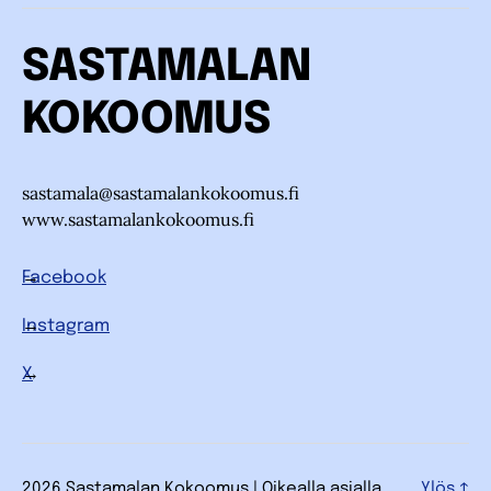
SASTAMALAN
KOKOOMUS
sastamala@sastamalankokoomus.fi
www.sastamalankokoomus.fi
Facebook
Instagram
X
2026 Sastamalan Kokoomus | Oikealla asialla.
Ylös
↑