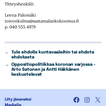
Yhteyshenkilö:
Leena Palomäki
toivonkulma@sastamalankokoomus.fi
p. 040 555 4979
←
Tule ehdolle kuntavaaleihin tai ehdota
ehdokasta
→
Oppositiopolitiikkaa koronan varjossa –
Arto Satonen ja Antti Häkkänen
keskustelevat
Liity jäseneksi
Facebook
Instagra
X
Medialle