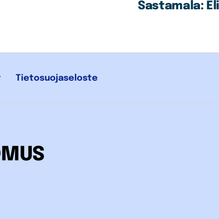
Sastamala: El
t
Tietosuojaseloste
OMUS