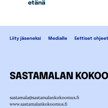
etänä
Liity jäseneksi
Medialle
Eettiset ohjee
SASTAMALAN KOKO
sastamala@sastamalankokoomus.fi
www.sastamalankokoomus.fi