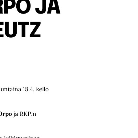
RPO JA
EUTZ
ntaina 18.4. kello
 Orpo
ja RKP:n