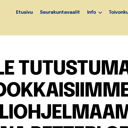
Etusivu
Seurakuntavaalit
Info
Toivonk
LE TUTUSTUM
DOKKAISIIMME
LIOHJELMAA