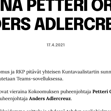
A PETTERI O
ERS ADLERCR
17.4.2021
us ja RKP pitävät yhteisen Kuntavaalistartin sunnu
teutetaan Teams-sovelluksessa.
a ovat vieraina Kokoomuksen puheenjohtaja
Petteri
uheenjohtaja
Anders Adlercreuz
.