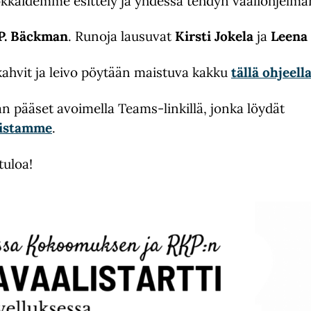
kaidemme esittely ja yhdessä tehdyn vaaliohjelman
P. Bäckman
. Runoja lausuvat
Kirsti Jokela
ja
Leena
kahvit ja leivo pöytään maistuva kakku
tällä ohjeell
pääset avoimella Teams-linkillä, jonka löydät
ristamme
.
tuloa!