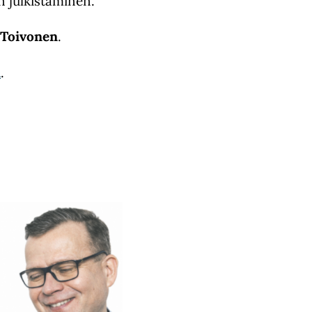
 julkistaminen.
 Toivonen
.
a
.