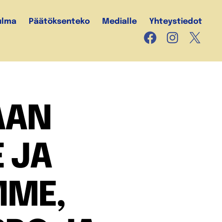
ulma
Päätöksenteko
Medialle
Yhteystiedot
Facebook
Instagram
X
AAN
 JA
MME,