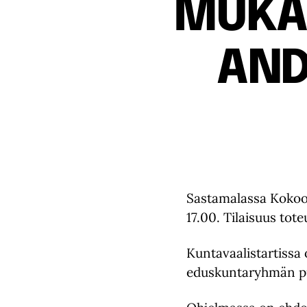
MUKAN
AND
Sastamalassa Kokoom
17.00. Tilaisuus to
Kuntavaalistartiss
eduskuntaryhmän p