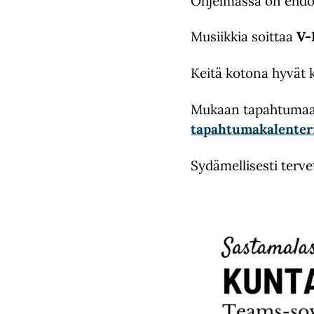
Ohjelmassa on ehdok
Musiikkia soittaa
V-
Keitä kotona hyvät 
Mukaan tapahtumaan 
tapahtumakalente
Sydämellisesti terve