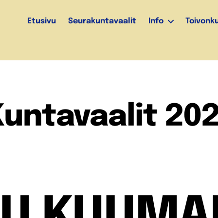
Etusivu
Seurakuntavaalit
Info
Toivonk
untavaalit 20
U KUUMA