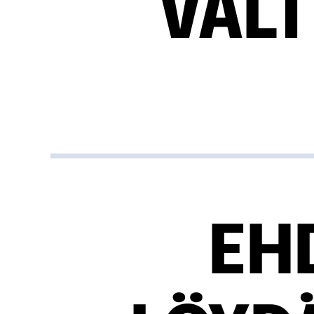
VAL
EH