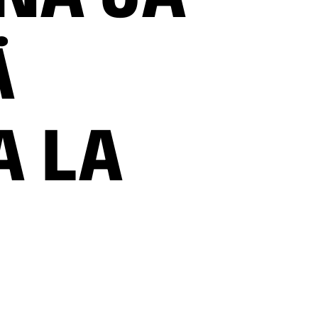
Ä
A LA