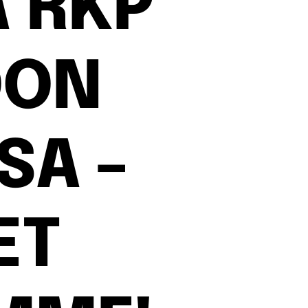
 RKP
OON
SA –
ET