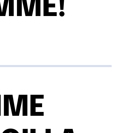
MME!
MME