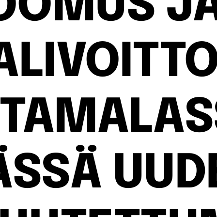
OOMUS JA
ALIVOITT
TAMALAS
ÄSSÄ UUD