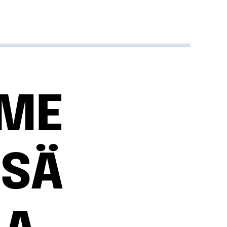
ME
SSÄ