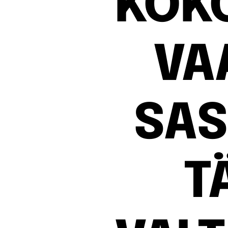
KOK
VA
SAS
T