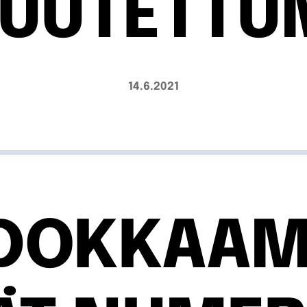
TUUTETTU
14.6.2021
DOKKAA