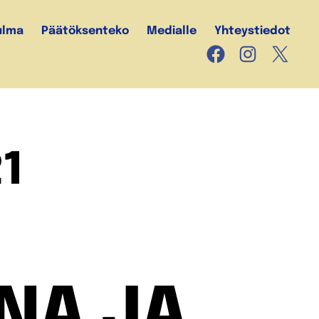
ulma
Päätöksenteko
Medialle
Yhteystiedot
Facebook
Instagram
X
21
NA JA