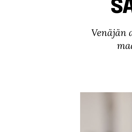
S
Venäjän 
maa