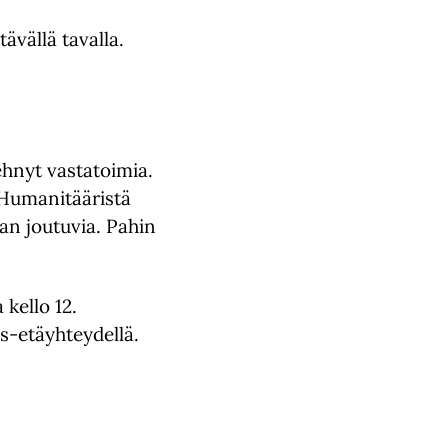
vällä tavalla.
ehnyt vastatoimia.
 Humanitääristä
an joutuvia. Pahin
kello 12.
ms-etäyhteydellä.