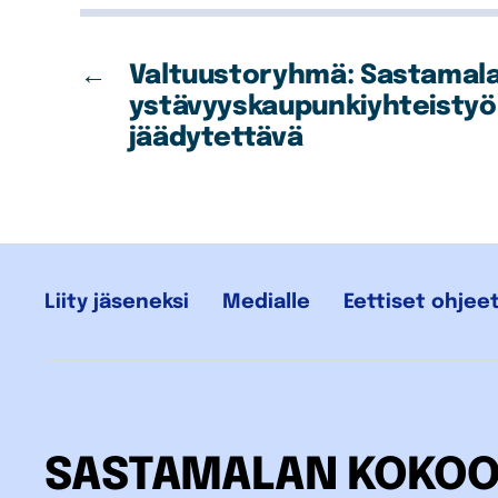
←
Valtuustoryhmä: Sastamal
ystävyyskaupunkiyhteistyö
jäädytettävä
Liity jäseneksi
Medialle
Eettiset ohjee
SASTAMALAN KOKO