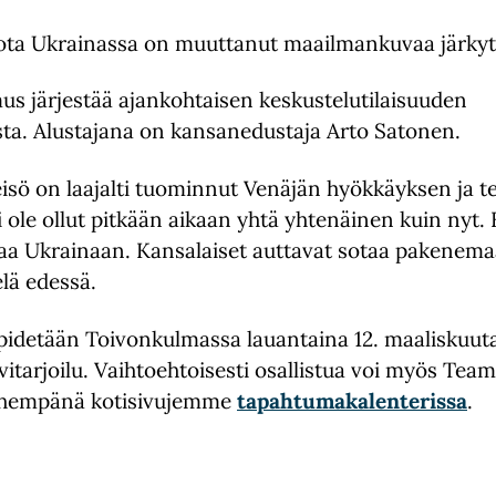
ota Ukrainassa on muuttanut maailmankuvaa järkyttä
 järjestää ajankohtaisen keskustelutilaisuuden
asta. Alustajana on kansanedustaja Arto Satonen.
isö on laajalti tuominnut Venäjän hyökkäyksen ja t
 ole ollut pitkään aikaan yhtä yhtenäinen kuin nyt.
taa Ukrainaan. Kansalaiset auttavat sotaa pakenema
elä edessä.
pidetään Toivonkulmassa lauantaina 12. maaliskuuta 
itarjoilu. Vaihtoehtoisesti osallistua voi myös Tea
 lähempänä kotisivujemme
tapahtumakalenterissa
.