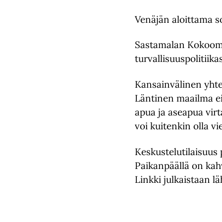
Venäjän aloittama s
Sastamalan Kokoomus
turvallisuuspolitiik
Kansainvälinen yhte
Läntinen maailma ei
apua ja aseapua vir
voi kuitenkin olla vi
Keskustelutilaisuus 
Paikanpäällä on kahv
Linkki julkaistaan