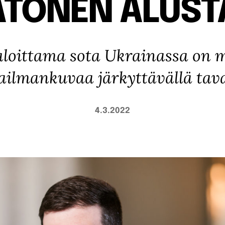
ATONEN ALUST
aloittama sota Ukrainassa on 
ilmankuvaa järkyttävällä tava
4.3.2022