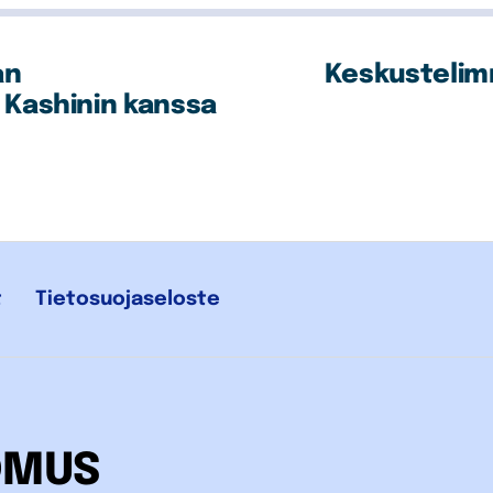
an
Keskustelimm
 Kashinin kanssa
t
Tietosuojaseloste
OMUS