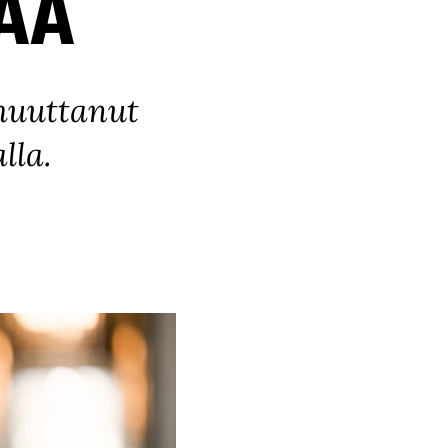
AA
muuttanut
lla.