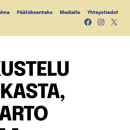
ulma
Päätöksenteko
Medialle
Yhteystiedot
Facebook
Instagram
X
USTELU
IKASTA,
 ARTO