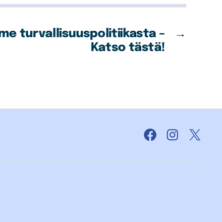
e turvallisuuspolitiikasta –
→
Katso tästä!
Facebook
Instagram
X