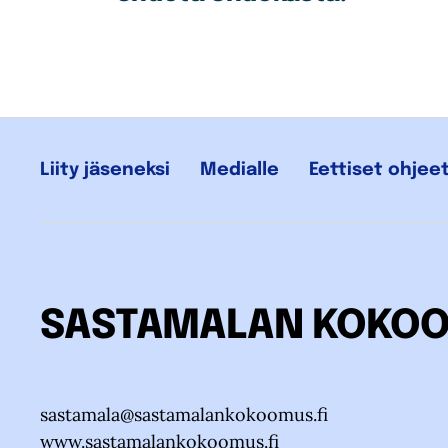
Liity jäseneksi
Medialle
Eettiset ohjee
SASTAMALAN KOKO
sastamala@sastamalankokoomus.fi
www.sastamalankokoomus.fi