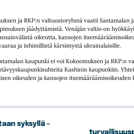
ksen ja RKP:n valtuustoryhmä vaatii Sastamalan j
pimuksen jäädyttämistä. Venäjän valtio on hyökkäy
ansainvälistä oikeutta, kansojen itsemääräämisoikeu
araa ja inhimillistä kärsimystä ukrainalaisille.
Sastamalan kaupunki ei voi Kokoomuksen ja RKP:n v
 ystävyyskaupunkisuhteita Kashinin kaupunkiin. Yhte
älisen oikeuden ja kansojen itsemääräämisoikeuden
aan syksyllä –
turvallisuus