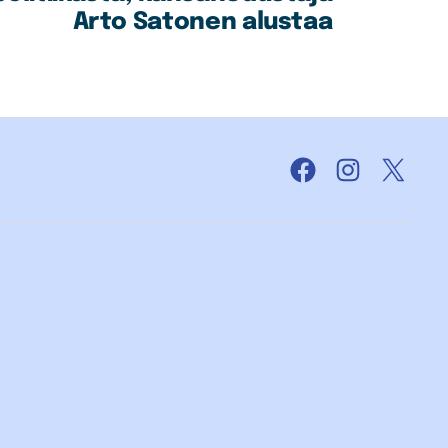
Arto Satonen alustaa
Facebook
Instagram
X