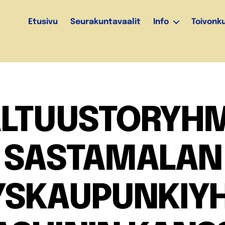
Etusivu
Seurakuntavaalit
Info
Toivonk
ALTUUSTORYHM
SASTAMALAN
YSKAUPUNKIYH