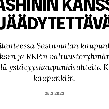
ASHININ KANS
JÄÄDYTETTÄV
ilanteessa Sastamalan kaupunk
sen ja RKP:n valtuustoryhmän
llä ystävyyskaupunkisuhteita 
kaupunkiin.
25.2.2022