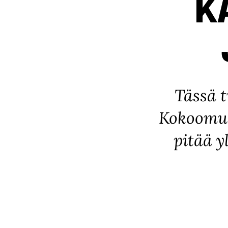
K
Tässä t
Kokoomuk
pitää y