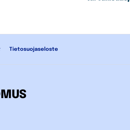
t
Tietosuojaseloste
OMUS