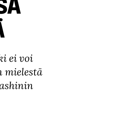
SA
Ä
i ei voi
 mielestä
Kashinin