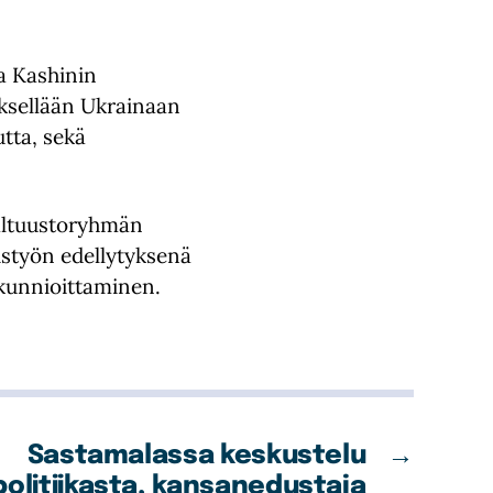
a Kashinin
ksellään Ukrainaan
tta, sekä
altuustoryhmän
istyön edellytyksenä
 kunnioittaminen.
Sastamalassa keskustelu
→
politiikasta, kansanedustaja