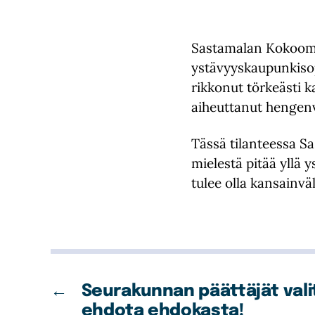
Sastamalan Kokoomu
ystävyyskaupunkiso
rikkonut törkeästi k
aiheuttanut hengenva
Tässä tilanteessa 
mielestä pitää yllä
tulee olla kansainv
←
Seurakunnan päättäjät valit
ehdota ehdokasta!