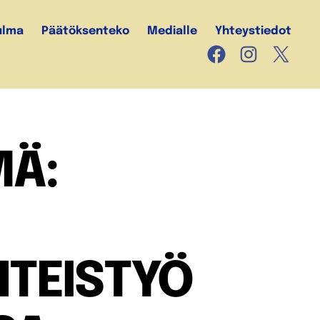
ulma
Päätöksenteko
Medialle
Yhteystiedot
Facebook
Instagram
X
Ä:
TEISTYÖ