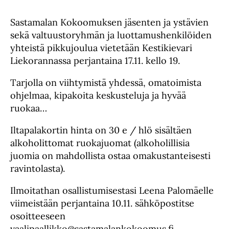
Sastamalan Kokoomuksen jäsenten ja ystävien
sekä valtuustoryhmän ja luottamushenkilöiden
yhteistä pikkujoulua vietetään Kestikievari
Liekorannassa perjantaina 17.11. kello 19.
Tarjolla on viihtymistä yhdessä, omatoimista
ohjelmaa, kipakoita keskusteluja ja hyvää
ruokaa…
Iltapalakortin hinta on 30 e / hlö sisältäen
alkoholittomat ruokajuomat (alkoholillisia
juomia on mahdollista ostaa omakustanteisesti
ravintolasta).
Ilmoitathan osallistumisestasi Leena Palomäelle
viimeistään perjantaina 10.11. sähköpostitse
osoitteeseen
vaalipaallikko@sastamalankokoomus.fi.