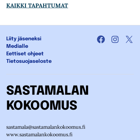
KAIKKI TAPAHTUMAT
Liity jäseneksi
Facebook
Instagra
X
Medialle
Eettiset ohjeet
Tietosuojaseloste
SASTAMALAN
KOKOOMUS
sastamala@sastamalankokoomus.fi
www.sastamalankokoomus.fi