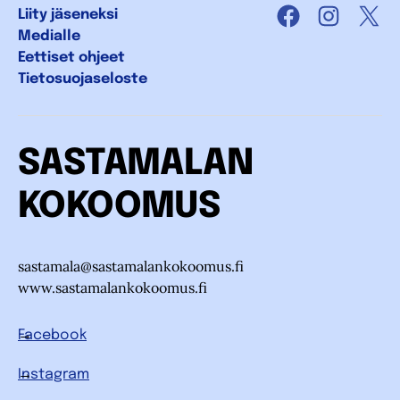
Liity jäseneksi
Facebook
Instagra
X
Medialle
Eettiset ohjeet
Tietosuojaseloste
SASTAMALAN
KOKOOMUS
sastamala@sastamalankokoomus.fi
www.sastamalankokoomus.fi
Facebook
Instagram