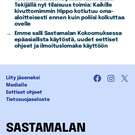
Tekijällä nyt tilaisuus toimia: Kaikille
kivuttomimmin Hippo kotiutuu oma-
aloitteisesti ennen kuin poliisi kolkuttaa
ovelle
→
Emme salli Sastamalan Kokoomuksessa
epäasiallista käytöstä, uudet eettiset
ohjeet ja ilmoituslomake käyttöön
Liity jäseneksi
Facebook
Instagra
X
Medialle
Eettiset ohjeet
Tietosuojaseloste
SASTAMALAN