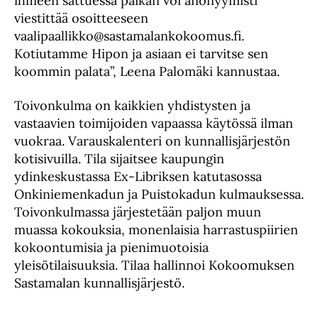
ihmeen sattuessa paikan voi anonyymisti
viestittää osoitteeseen
vaalipaallikko@sastamalankokoomus.fi.
Kotiutamme Hipon ja asiaan ei tarvitse sen
koommin palata”, Leena Palomäki kannustaa.
Toivonkulma on kaikkien yhdistysten ja
vastaavien toimijoiden vapaassa käytössä ilman
vuokraa. Varauskalenteri on kunnallisjärjestön
kotisivuilla. Tila sijaitsee kaupungin
ydinkeskustassa Ex-Libriksen katutasossa
Onkiniemenkadun ja Puistokadun kulmauksessa.
Toivonkulmassa järjestetään paljon muun
muassa kokouksia, monenlaisia harrastuspiirien
kokoontumisia ja pienimuotoisia
yleisötilaisuuksia. Tilaa hallinnoi Kokoomuksen
Sastamalan kunnallisjärjestö.