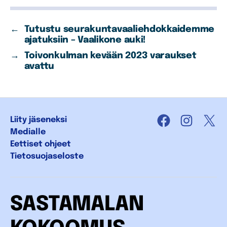
←
Tutustu seurakuntavaaliehdokkaidemme
ajatuksiin – Vaalikone auki!
→
Toivonkulman kevään 2023 varaukset
avattu
Liity jäseneksi
Facebook
Instagra
X
Medialle
Eettiset ohjeet
Tietosuojaseloste
SASTAMALAN