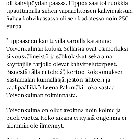
oli kahvipöydän päässä. Hippoa saattoi ruokkia
tipauttamalla siihen vapaaehtoisen kahvimaksun.
Rahaa kahvikassassa oli sen kadotessa noin 250
euroa.
”Lippaaseen karttuvilla varoilla katamme
Toivonkulman kuluja. Sellaisia ovat esimerkiksi
siivousvälineistö ja sähkölaskut sekä aina
käyttäjille tarjolla olevat kahvittelutarpeet.
Bisnestä tällä ei tehdä”, kertoo Kokoomuksen
Sastamalan kunnallisjärjestön sihteeri ja
vaalipäällikkö Leena Palomäki, joka vastaa
Toivonkulman toiminnasta.
Toivonkulma on ollut avoinna noin kolme ja
puoli vuotta. Koko aikana erityisiä ongelmia ei
aiemmin ole ilmennyt.