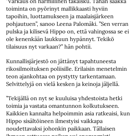
”Varkaus on harmillinen takaisku. Tähän saakka
toiminta on pyörinyt mallikkaasti hyviin
tapoihin, luottamukseen ja maalaisjärkeen
pohjautuen”, sanoo Leena Palomäki. ”Sen verran
pulska ja kilisevä Hippo on, että vahingossa se ei
ole kenenkään laukkuun hypännyt. Tekikö
tilaisuus nyt varkaan?” hän pohtii.
Kunnallisjärjestö on jättänyt tapahtuneesta
rikosilmoituksen poliisille. Erilaisin menetelmin
teon ajankohtaa on pystytty tarkentamaan.
Selvittelyjä on vielä kesken ja keinoja jäljellä.
”Tekijällä on nyt se kuuluisa yhdestoista hetki
toimia ja vastata omantunnon kolkutukseen.
Kaikkien kannalta helpoimmin asia ratkeaisi, kun
Hippo sisältöineen ilmestyisi vaikkapa
noudettavaksi johonkin paikkaan. Tällaisen